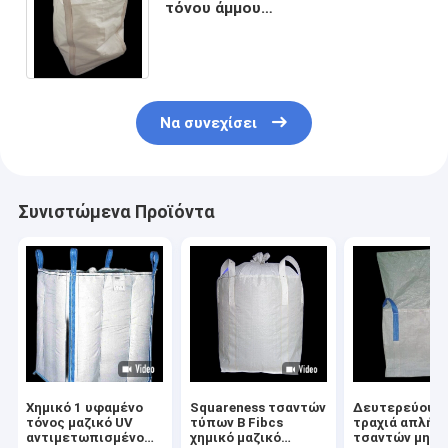
τόνου άμμου
επαναχρησιμοποίηση 160g/M2
στρογγυλότητας τσαντών
πτυσσόμενη
Να συνεχίσει
Συνιστώμενα Προϊόντα
Χημικό 1 υφαμένο
Squareness τσαντών
Δευτερεύουσ
τόνος μαζικό UV
τύπων Β Fibcs
τραχιά απλή δ
αντιμετωπισμένο
χημικό μαζικό
τσαντών μηχα