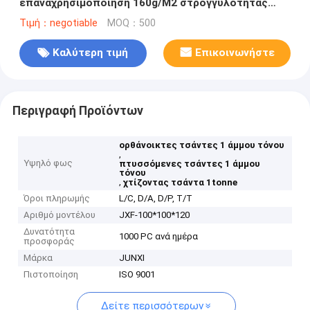
επαναχρησιμοποίηση 160g/M2 στρογγυλότητας
τσαντών πτυσσόμενη
Τιμή：negotiable
MOQ：500
Καλύτερη τιμή
Επικοινωνήστε
Περιγραφή Προϊόντων
ορθάνοικτες τσάντες 1 άμμου τόνου
,
Υψηλό φως
πτυσσόμενες τσάντες 1 άμμου
τόνου
,
χτίζοντας τσάντα 1tonne
Όροι πληρωμής
L/C, D/A, D/P, T/T
Αριθμό μοντέλου
JXF-100*100*120
Δυνατότητα
1000 PC ανά ημέρα
προσφοράς
Μάρκα
JUNXI
Πιστοποίηση
ISO 9001
Δείτε περισσότερων