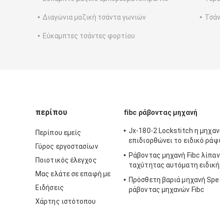
Διαγώνια μαζική τσάντα γωνιών
Τσάν
Εύκαμπτες τσάντες φορτίου
περίπου
fibc ράβοντας μηχανή
Jx-180-2 Lockstitch η μηχαν
Περίπου εμείς
επιδιορθώνει το ειδικό ράψι
Γύρος εργοστασίων
Ράβοντας μηχανή Fibc λίπα
Ποιοτικός έλεγχος
ταχύτητας αυτόματη ειδική
Μας ελάτε σε επαφή με
Πρόσθετη βαριά μηχανή Spe
Ειδήσεις
ράβοντας μηχανών Fibc
Χάρτης ιστότοπου