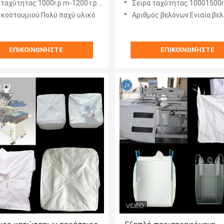
 ταχύτητας:1000r.p.m-1200 r.p.m
Σειρά ταχύτητας:10001500r
 κοστουμιού:Πολύ παχύ υλικό
Αριθμός βελόνων:Ενιαία βε
ΕΠΙΚΟΙΝΩΝΉΣΤΕ
ΕΠΙΚΟΙΝΩΝΉΣΤΕ