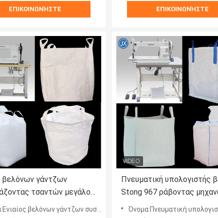
ΕΠΙΚΟΙΝΩΝΉΣΤΕ
ΕΠΙΚΟΙΝΩΝΉΣΤΕ
ς βελόνων γάντζων
Πνευματική υπολογιστής 
άζοντας τσαντών μεγάλος
Stong 967 ράβοντας μηχα
ς 2560 δύναμης ράβοντας
τσαντών ελέγχου μαζική 
όνων γάντζων συσκευάζοντας τσαντών μεγάλος γάντζος 2560 δύναμης ράβοντας μηχανών ισχυρός
Όνομα:Πνευματική υπολογιστής βελόνα Stong 967 ράβοντας μηχανών τσαντών ελ
ν ισχυρός