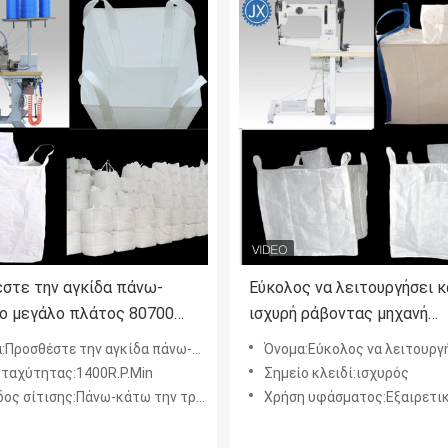
στε την αγκίδα πάνω-
Εύκολος να λειτουργήσει κ
ο μεγάλο πλάτος 80700
ισχυρή ράβοντας μηχανή
μηχανών ραψίματος
αποδοτικό 6-180-2 τσαντώ
την αγκίδα πάνω-κάτω το μεγάλο πλάτος 80700 ραφών μηχανών ραψίματος τσαντών τόνου
Όνομα:Εύκολος να λειτουργήσει και ισχυρή ράβοντας μηχανή αποδοτικό 6
ν τόνου
 ταχύτητας:1400R.P.Min
Σημείο κλειδί:ισχυρός
ος σίτισης:Πάνω-κάτω την τροφή
Χρήση υφάσματος:Εξαιρετικά πα