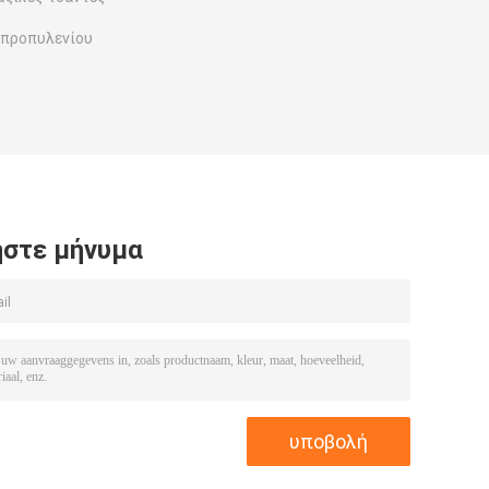
υπροπυλενίου
στε μήνυμα