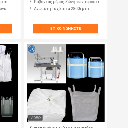
.p.m
Ράβοντας μέρος:Ζώνη των τεράστιων τσαντών
λόνα
Ανώτατη ταχύτητα:2800r.p.m
ΕΠΙΚΟΙΝΩΝΉΣΤΕ