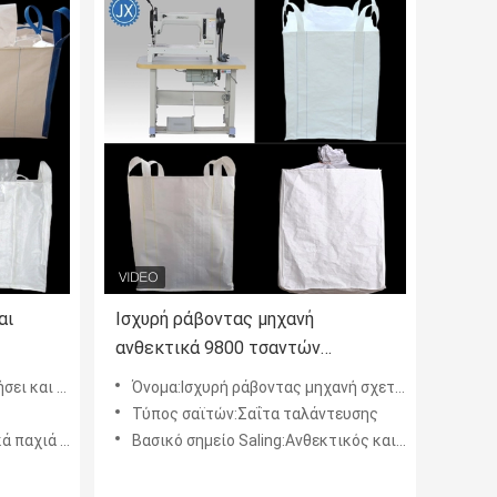
αι
Ισχυρή ράβοντας μηχανή
ανθεκτικά 9800 τσαντών
ν Bluk
μηχανών εύκαμπτη
-180-2 τσαντών Bluk
Όνομα:Ισχυρή ράβοντας μηχανή σχετικά φτηνά ανθεκτικά 9800 τσαντών μηχανών εύκαμπτη
Τύπος σαϊτών:Σαΐτα ταλάντευσης
χιά υλικά
Βασικό σημείο Saling:Ανθεκτικός και φτηνός