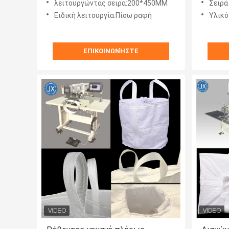
λειτουργώντας σειρά:200*450MM
Σειρά
πνευματική
Ειδική λειτουργία:Πίσω ραφή
Υλικό
ΕΠΙΚΟΙΝΩΝΉΣΤΕ