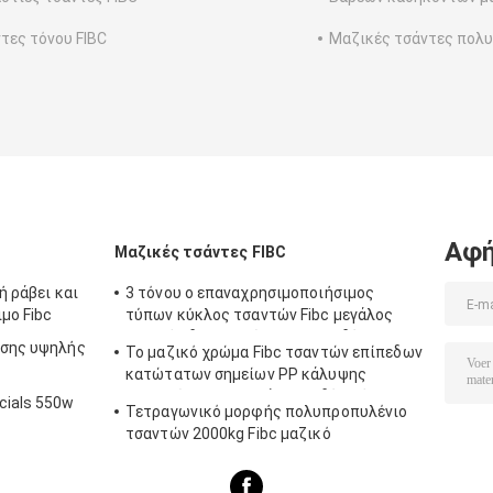
τες τόνου FIBC
Μαζικές τσάντες πολ
Αφή
Μαζικές τσάντες FIBC
ή ράβει και
3 τόνου ο επαναχρησιμοποιήσιμος
μο Fibc
τύπων κύκλος τσαντών Fibc μεγάλος
μαζικός διαμορφώνει και τις δύο
νσης υψηλής
Το μαζικό χρώμα Fibc τσαντών επίπεδων
πλευρές σε Multicolors
κατώτατων σημείων PP κάλυψης
φουστών τοπ προσάρμοσε δύο τόνο
cials 550w
Τετραγωνικό μορφής πολυπροπυλένιο
τσαντών 2000kg Fibc μαζικό