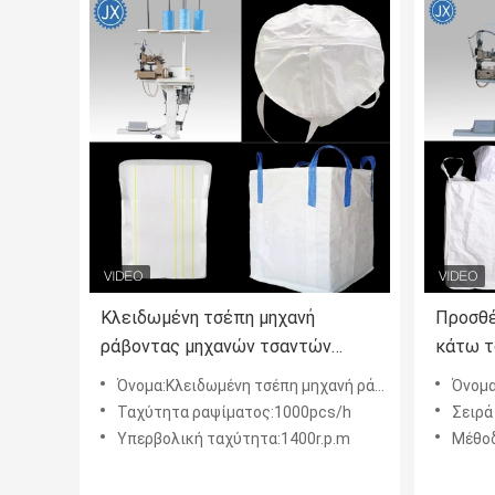
Κλειδωμένη τσέπη μηχανή
Προσθέ
ράβοντας μηχανών τσαντών
κάτω τ
εμπορευματοκιβωτίων έξοχη που
ραφών 
Όνομα:Κλειδωμένη τσέπη μηχανή ράβοντας μηχανών τσαντών εμπορευματοκιβωτίων έξοχη που στριφώνει 81300
Όνομα:Προσθέστε 
στριφώνει 81300
τσαντώ
Ταχύτητα ραψίματος:1000pcs/h
Σειρά
Υπερβολική ταχύτητα:1400r.p.m
Μέθοδ