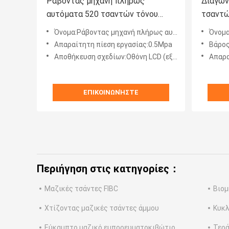
Ράβοντας μηχανή πλήρως
Διαγών
αυτόματα 520 τσαντών τόνου
τσαντώ
σφεντονών ακρίβειας ράβοντας
ράβοντ
Όνομα:Ράβοντας μηχανή πλήρως αυτόματα 520 τσαντών τόνου σφεντονών ακρίβειας ράβοντας
Όνομα:Διαγώνιος κ
γυρίζο
Απαραίτητη πίεση εργασίας:0.5Mpa
Βάρος
Αποθήκευση σχεδίων:Οθόνη LCD (εξωτερική κίνηση λάμψης USB)
Απαρα
ΕΠΙΚΟΙΝΩΝΉΣΤΕ
Περιήγηση στις κατηγορίες：
Μαζικές τσάντες FIBC
Βιομ
Χτίζοντας μαζικές τσάντες άμμου
Κυκλ
Εύκαμπτο μαζικό εμπορευματοκιβώτιο
Τερά