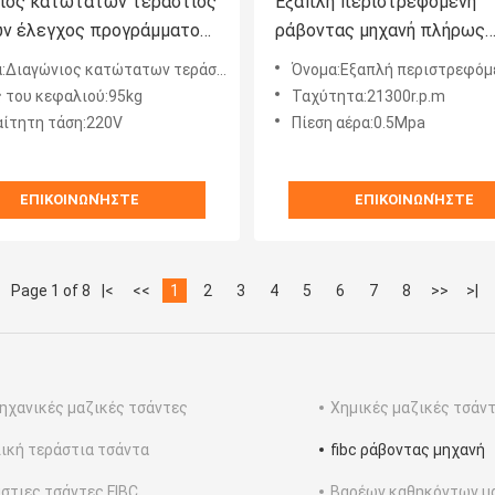
ιος κατώτατων τεράστιος
Εξαπλή περιστρεφόμενη
ν έλεγχος προγράμματος
ράβοντας μηχανή πλήρως
ας μηχανών αυτόματος
αυτόματα εύκολα 3045 σα
ατώτατων τεράστιος τσαντών έλεγχος προγράμματος ράβοντας μηχανών αυτόματος γυρίζοντας 530
Όνομα:Εξαπλή περιστρεφόμενη ράβοντας μηχανή πλήρως αυτόματα εύκολα
ντας
FIBC
 του κεφαλιού:95kg
Ταχύτητα:21300r.p.m
ίτητη τάση:220V
Πίεση αέρα:0.5Mpa
ΕΠΙΚΟΙΝΩΝΉΣΤΕ
ΕΠΙΚΟΙΝΩΝΉΣΤΕ
Page 1 of 8
|<
<<
1
2
3
4
5
6
7
8
>>
>|
ηχανικές μαζικές τσάντες
Χημικές μαζικές τσάν
ική τεράστια τσάντα
fibc ράβοντας μηχανή
στιες τσάντες FIBC
Βαρέων καθηκόντων μ