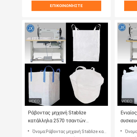
ΕΠΙΚΟΙΝΩΝΉΣΤΕ
Ράβοντας μηχανή Stablize
Ενιαίο
κατάλληλα 2570 τσαντών
συσκευ
εμπορευματοκιβωτίων
γάντζο
Όνομα:Ράβοντας μηχανή Stablize κατάλληλα 2570 τσαντών εμπορευματοκιβωτίων κλειδαριών πενταλιών πνευματική
Όνομα:Ενιαίος βελ
κλειδαριών πενταλιών
μηχανώ