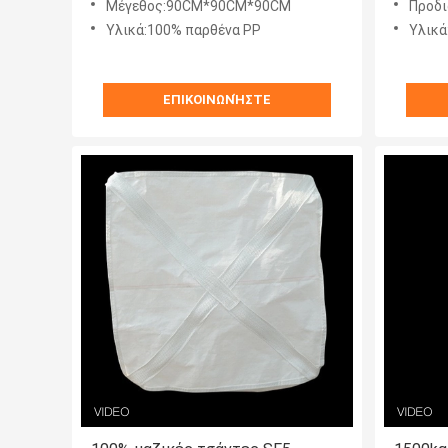
Μέγεθος:90CM*90CM*90CM
Προδι
Υλικά:100% παρθένα PP
Υλικά
ΕΠΙΚΟΙΝΩΝΉΣΤΕ