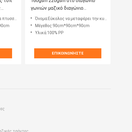
ς τοπ
160gsm 220gsm στο διαγώνιο
ς
γωνιών μαζικό διαγώνιο
μμος
κατώτατο σημείο άμμου τσαντών
ών γωνιών μαζική
Όνομα:Εύκολος να μεταφέρει την κυκλική τεράστια συσκευασία δομών τσαντών απλή
αιχμηρό
90cm
Μέγεθος:90cm*90cm*90cm
Υλικά:100% PP
ΕΠΙΚΟΙΝΩΝΉΣΤΕ
τες
αζικές τσάντες