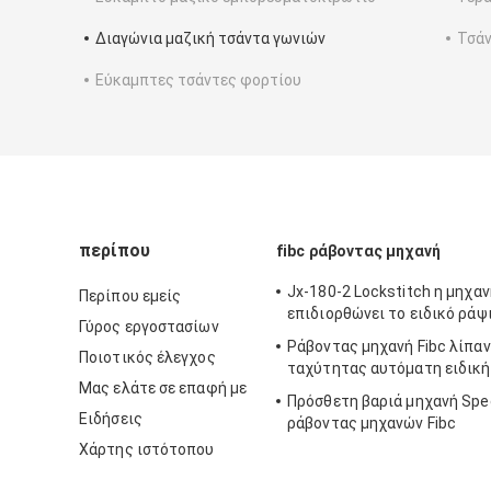
Διαγώνια μαζική τσάντα γωνιών
Τσάν
Εύκαμπτες τσάντες φορτίου
περίπου
fibc ράβοντας μηχανή
Jx-180-2 Lockstitch η μηχαν
Περίπου εμείς
επιδιορθώνει το ειδικό ράψι
Γύρος εργοστασίων
Ράβοντας μηχανή Fibc λίπα
Ποιοτικός έλεγχος
ταχύτητας αυτόματη ειδική
Μας ελάτε σε επαφή με
Πρόσθετη βαριά μηχανή Spe
Ειδήσεις
ράβοντας μηχανών Fibc
Χάρτης ιστότοπου