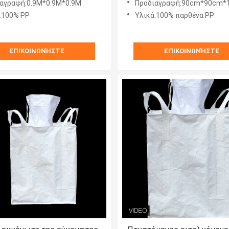
αγραφή:0.9M*0.9M*0.9M
Προδιαγραφή:90cm*90cm*
:100% PP
Υλικά:100% παρθένα PP
ΕΠΙΚΟΙΝΩΝΉΣΤΕ
ΕΠΙΚΟΙΝΩΝΉΣΤΕ