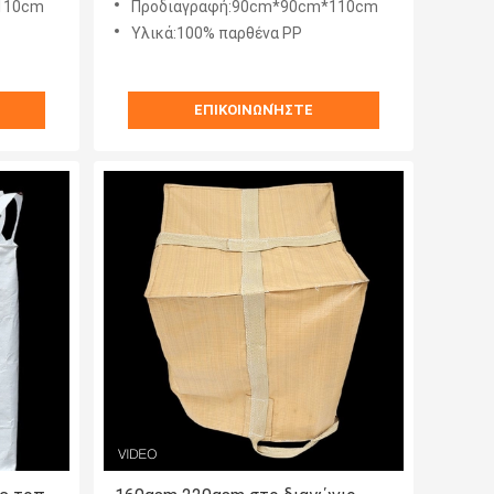
110cm
Προδιαγραφή:90cm*90cm*110cm
Υλικά:100% παρθένα PP
ΕΠΙΚΟΙΝΩΝΉΣΤΕ