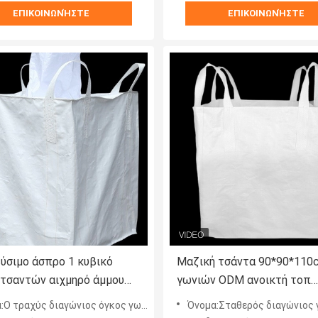
ΕΠΙΚΟΙΝΩΝΉΣΤΕ
ΕΠΙΚΟΙΝΩΝΉΣΤΕ
ύσιμο άσπρο 1 κυβικό
Μαζική τσάντα 90*90*110
 τσαντών αιχμηρό άμμου
γωνιών ODM ανοικτή τοπ
ατώτατο σημείο σωλήνων
διαγώνια σταθερή απόδοσ
διαγώνιος όγκος γωνιών τοποθετεί την γερνώ-ανθεκτική σταθερή απόδοση σε σάκκο
Όνομα:Σταθερός διαγώνιος γωνιών μαζικός τσαντών όγκος διόγκωσης όγκο
ης Duffle τοπ