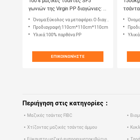
100% μαζικές τσάντες SF5
1500kg
γωνιών της Virgin PP διαγώνιες: 1
τσάντα
για το έτοιμο σκυρόδεμα
ακκορν
Όνομα:Εύκολος να μεταφέρει Ο διαγώνιος όγκος γωνιών τοποθετεί το απλό χρηματοκιβώτιο κατασκευής σε σάκκο
Όνομα:Κατάλ
μιγμάτων 1ton
εμπορε
Προδιαγραφή:110cm*110cm*110cm
Προδ
Υλικά:100% παρθένα PP
Υλικά
ΕΠΙΚΟΙΝΩΝΉΣΤΕ
Περιήγηση στις κατηγορίες：
Μαζικές τσάντες FIBC
Βιομ
Χτίζοντας μαζικές τσάντες άμμου
Κυκλ
Εύκαμπτο μαζικό εμπορευματοκιβώτιο
Τερά