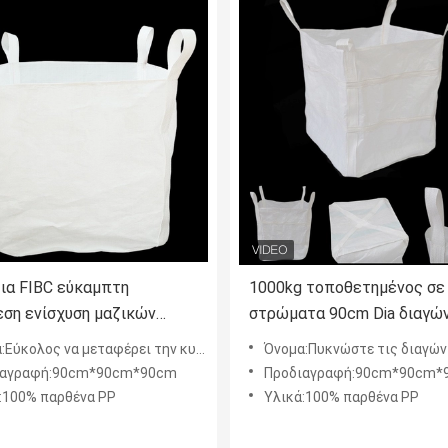
ια FIBC εύκαμπτη
1000kg τοποθετημένος σε
εση ενίσχυση μαζικών
στρώματα 90cm Dia διαγώ
ευματοκιβωτίων
αντιστατικός Χ οικοδόμησ
ς να μεταφέρει την κυκλική τεράστια απλή κατασκευή τσαντών πλέξτε
Όνομα:Πυκνώστε τις διαγώνιες μαζικές τσάντες γωνιών εύκολες να μεταφ
ιας
τσαντών γωνιών μαζικός 
ιαγραφή:90cm*90cm*90cm
Προδιαγραφή:90cm*90cm*
άμμου
:100% παρθένα PP
Υλικά:100% παρθένα PP