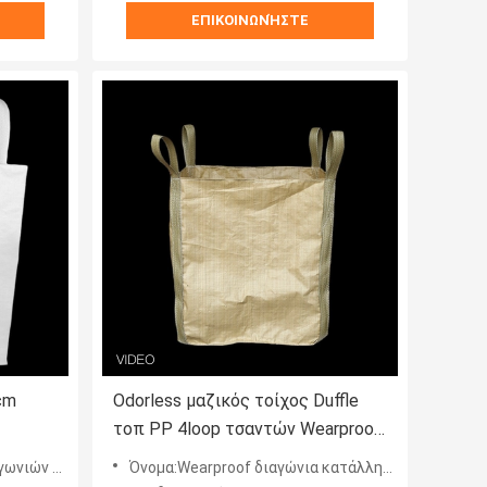
ΕΠΙΚΟΙΝΩΝΉΣΤΕ
cm
Odorless μαζικός τοίχος Duffle
τοπ PP 4loop τσαντών Wearproof
η
καφετής
υ απόδοσης μεγάλος
Όνομα:Wearproof διαγώνια κατάλληλη μεταφορά τσαντών γωνιών μαζική ελαφριά