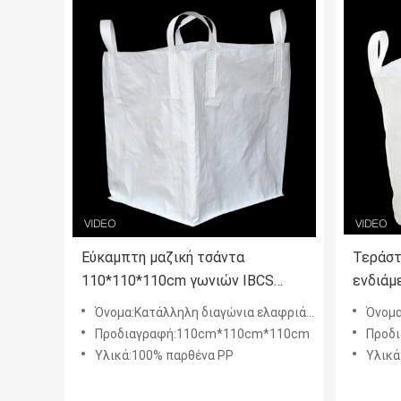
Εύκαμπτη μαζική τσάντα
Τεράστ
110*110*110cm γωνιών IBCS
ενδιάμ
ανακυκλώσιμη διαγώνια πλευρά
εμπορ
Όνομα:Κατάλληλη διαγώνια ελαφριά πλευρά μεταφορών τσαντών γωνιών μαζική που κρεμιέται
Όνομα:Εύκολο
που κρεμιέται
ασφάλε
Προδιαγραφή:110cm*110cm*110cm
Προδ
Υλικά:100% παρθένα PP
Υλικά