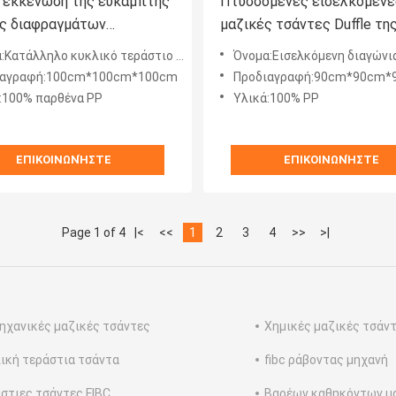
 εκκένωση της εύκαμπτης
Πτυσσόμενες εισελκόμενε
ς διαφραγμάτων
μαζικές τσάντες Duffle τη
τέον FIBC ODM cOem
οικοδόμησης παραδοθε'ν ά
ληλο κυκλικό τεράστιο ακκορντέον μεταφορών τσαντών ελαφρύ
Όνομα:Εισελκόμενη διαγώνια πτυσσόμενη σταθερή απόδοση τσαντ
υματοκιβωτίων τσαντών
3ton
ιαγραφή:100cm*100cm*100cm
Προδιαγραφή:90cm*90cm*
:100% παρθένα PP
Υλικά:100% PP
ΕΠΙΚΟΙΝΩΝΉΣΤΕ
ΕΠΙΚΟΙΝΩΝΉΣΤΕ
Page 1 of 4
|<
<<
1
2
3
4
>>
>|
ηχανικές μαζικές τσάντες
Χημικές μαζικές τσάν
ική τεράστια τσάντα
fibc ράβοντας μηχανή
στιες τσάντες FIBC
Βαρέων καθηκόντων μ