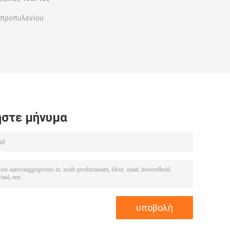
υπροπυλενίου
στε μήνυμα