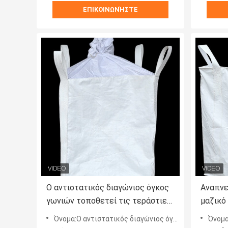
ΕΠΙΚΟΙΝΩΝΉΣΤΕ
Ο αντιστατικός διαγώνιος όγκος
Αναπνε
γωνιών τοποθετεί τις τεράστιες
μαζικό
Resealable τσάντες ορθογώνιο
αντι κ
Όνομα:Ο αντιστατικός διαγώνιος όγκος γωνιών τοποθετεί την πτυσσόμενη σταθερή απόδοση σε σάκκο
Όνομα:Ο τραχύς 
200gsm σε σάκκο 3 τόνων
γήρανσ