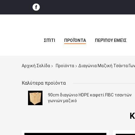
ΣΠΊΤΙ
ΠΡΟΪΌΝΤΑ
ΠΕΡΊΠΟΥ ΕΜΕΊΣ
Αρχική Σελίδα
Προϊόντα
Διαγώνια Μαζική Τσάντα Γω
Καλύτερα προϊόντα
90cm διαγώνιο HDPE καφετί FIBC τσαντών
γωνιών μαζικό
Κ