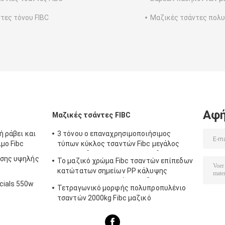
τες τόνου FIBC
Μαζικές τσάντες πολ
Αφή
Μαζικές τσάντες FIBC
ή ράβει και
3 τόνου ο επαναχρησιμοποιήσιμος
μο Fibc
τύπων κύκλος τσαντών Fibc μεγάλος
μαζικός διαμορφώνει και τις δύο
νσης υψηλής
Το μαζικό χρώμα Fibc τσαντών επίπεδων
πλευρές σε Multicolors
κατώτατων σημείων PP κάλυψης
φουστών τοπ προσάρμοσε δύο τόνο
cials 550w
Τετραγωνικό μορφής πολυπροπυλένιο
τσαντών 2000kg Fibc μαζικό