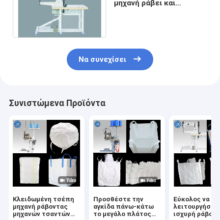
μηχανή ράβει και
επιδιορθώνει το ειδικό
ράψιμο Fibc
Να συνεχίσει
Συνιστώμενα Προϊόντα
Κλειδωμένη τσέπη
Προσθέστε την
Εύκολος να
μηχανή ράβοντας
αγκίδα πάνω-κάτω
λειτουργήσει 
μηχανών τσαντών
το μεγάλο πλάτος
ισχυρή ράβον