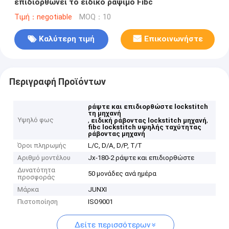
επιδιορθώνει το ειδικό ράψιμο Fibc
Τιμή：negotiable
MOQ：10
Καλύτερη τιμή
Επικοινωνήστε
Περιγραφή Προϊόντων
ράψτε και επιδιορθώστε lockstitch
τη μηχανή
Υψηλό φως
,
,
ειδική ράβοντας lockstitch μηχανή
fibc lockstitch υψηλής ταχύτητας
ράβοντας μηχανή
Όροι πληρωμής
L/C, D/A, D/P, T/T
Αριθμό μοντέλου
Jx-180-2 ράψτε και επιδιορθώστε
Δυνατότητα
50 μονάδες ανά ημέρα
προσφοράς
Μάρκα
JUNXI
Πιστοποίηση
ISO9001
Δείτε περισσότερων