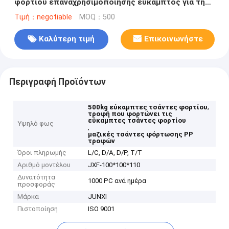
φορτίου επαναχρησιμοποίησης εύκαμπτος για τη
φόρτωση τροφών
Τιμή：negotiable
MOQ：500
Καλύτερη τιμή
Επικοινωνήστε
Περιγραφή Προϊόντων
,
500kg εύκαμπτες τσάντες φορτίου
τροφή που φορτώνει τις
εύκαμπτες τσάντες φορτίου
Υψηλό φως
,
μαζικές τσάντες φόρτωσης PP
τροφών
Όροι πληρωμής
L/C, D/A, D/P, T/T
Αριθμό μοντέλου
JXF-100*100*110
Δυνατότητα
1000 PC ανά ημέρα
προσφοράς
Μάρκα
JUNXI
Πιστοποίηση
ISO 9001