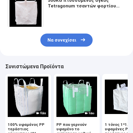
500KG πτυσσόμενος όγκος
Tetragonum τσαντών φορτίου
επαναχρησιμοποίησης εύκαμπτος
για τη φόρτωση τροφών
Να συνεχίσει
Συνιστώμενα Προϊόντα
100% υφαμένος PP
PP που γερνούν
1 τόνος 1*1.1
τεράστιος
υφαμένο το
υφαμένες PP