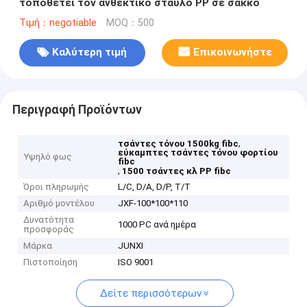
τοποθετεί τον ανθεκτικό σταύλο PP σε σάκκο
Τιμή：negotiable
MOQ：500
Καλύτερη τιμή
Επικοινωνήστε
Περιγραφή Προϊόντων
,
τσάντες τόνου 1500kg fibc
εύκαμπτες τσάντες τόνου φορτίου
Υψηλό φως
fibc
,
1500 τσάντες κλ PP fibc
Όροι πληρωμής
L/C, D/A, D/P, T/T
Αριθμό μοντέλου
JXF-100*100*110
Δυνατότητα
1000 PC ανά ημέρα
προσφοράς
Μάρκα
JUNXI
Πιστοποίηση
ISO 9001
Δείτε περισσότερων