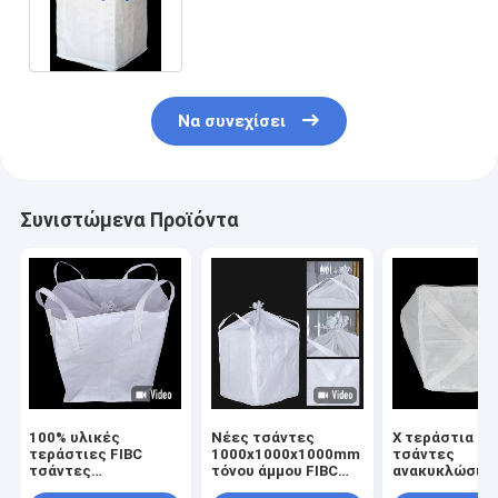
ανθεκτικό σταύλο PP σε σάκκο
Να συνεχίσει
Συνιστώμενα Προϊόντα
100% υλικές
Νέες τσάντες
Χ τεράστια τ
τεράστιες FIBC
1000x1000x1000mm
τσάντες
τσάντες
τόνου άμμου FIBC
ανακυκλώσιμ
1100x1100x1100mm
χρώματος PP υλικές
Tasteless 3×3×