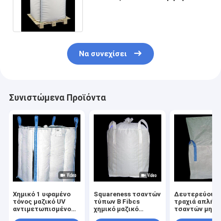
τεράστια τσάντα FIBC
ανθεκτικότητας
Να συνεχίσει
Συνιστώμενα Προϊόντα
Χημικό 1 υφαμένο
Squareness τσαντών
Δευτερεύουσ
τόνος μαζικό UV
τύπων Β Fibcs
τραχιά απλή δ
αντιμετωπισμένο
χημικό μαζικό
τσαντών μηχα
χαμηλό βάρος
πολυπροπυλένιο
χημική μαζική