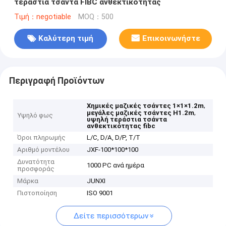
τεράστια τσάντα FIBC ανθεκτικότητας
Τιμή：negotiable
MOQ：500
Καλύτερη τιμή
Επικοινωνήστε
Περιγραφή Προϊόντων
,
Χημικές μαζικές τσάντες 1×1×1.2m
,
μεγάλες μαζικές τσάντες H1.2m
Υψηλό φως
υψηλή τεράστια τσάντα
ανθεκτικότητας fibc
Όροι πληρωμής
L/C, D/A, D/P, T/T
Αριθμό μοντέλου
JXF-100*100*100
Δυνατότητα
1000 PC ανά ημέρα
προσφοράς
Μάρκα
JUNXI
Πιστοποίηση
ISO 9001
Δείτε περισσότερων