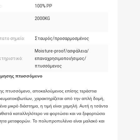
:
100% PP
2000KG
ατο σημείο:
Σταυρός/προσαρμοσμένος
Moisture-proof/ασφάλεια/
τηριστικό:
επαναχρησιμοποιήσιμος/
πτυσσόμενος
δόμησης πτυσσόμενο
σης πτυσσόμενο, αποκαλούμενος επίσης τεράστια
ορευματοκιβωτίων, χαρακτηρίζεται από την απλή δομή,
ένα μικρό διάστημα, η τιμή είναι χαμηλή. Αυτή η τσάντα
καθιστά καταλληλότερο να φορτώσει και να ξεφορτώσει
ότητα μεταφορών. Το πολυπροπυλένιο είναι μαλακό και