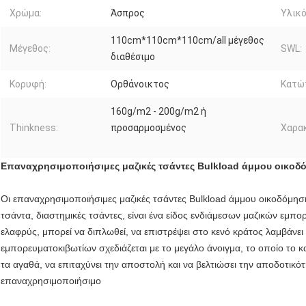
Χρώμα:
Άσπρος
Υλικό
110cm*110cm*110cm/all μέγεθος
Μέγεθος:
SWL:
διαθέσιμο
Κορυφή:
Ορθάνοικτος
Κατώτ
160g/m2 - 200g/m2 ή
Thinkness:
προσαρμοσμένος
Χαρακ
Επαναχρησιμοποιήσιμες μαζικές τσάντες Bulkload άμμου οικο
Οι επαναχρησιμοποιήσιμες μαζικές τσάντες Bulkload άμμου οικοδόμη
τσάντα, διαστημικές τσάντες, είναι ένα είδος ενδιάμεσων μαζικών εμπ
ελαφρύς, μπορεί να διπλωθεί, να επιστρέψει στο κενό κράτος λαμβάνει 
εμπορευματοκιβωτίων σχεδιάζεται με το μεγάλο άνοιγμα, το οποίο το 
τα αγαθά, να επιταχύνει την αποστολή και να βελτιώσει την αποδοτικ
επαναχρησιμοποιήσιμο