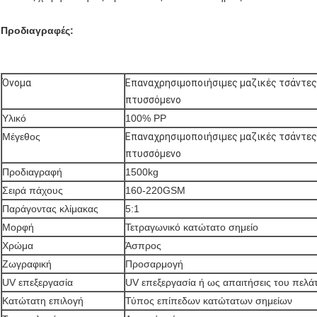
Προδιαγραφές:
Όνομα
Επαναχρησιμοποιήσιμες μαζικές τσάντες
πτυσσόμενο
Υλικό
100% PP
Μέγεθος
Επαναχρησιμοποιήσιμες μαζικές τσάντες
πτυσσόμενο
Προδιαγραφή
1500kg
Σειρά πάχους
160-220GSM
Παράγοντας κλίμακας
5:1
Μορφή
Τετραγωνικό κατώτατο σημείο
Χρώμα
Άσπρος
Ζωγραφική
Προσαρμογή
UV επεξεργασία
UV επεξεργασία ή ως απαιτήσεις του πελά
Κατώτατη επιλογή
Τύπος επίπεδων κατώτατων σημείων