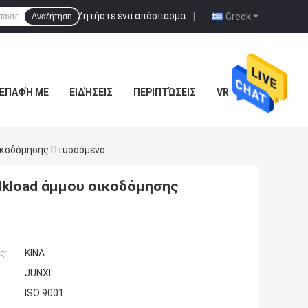
Ζητήστε ένα απόσπασμα
|
Greek
Αναζήτηση
 ΕΠΑΦΉ ΜΕ
ΕΙΔΉΣΕΙΣ
ΠΕΡΙΠΤΏΣΕΙΣ
VR
ικοδόμησης Πτυσσόμενο
lkload άμμου οικοδόμησης
ς:
ΚΙΝΑ
JUNXI
ISO 9001