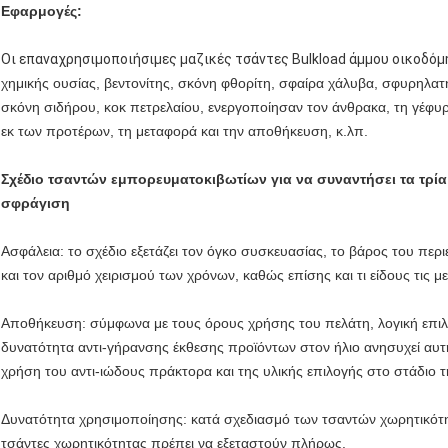
Εφαρμογές:
Οι επαναχρησιμοποιήσιμες μαζικές τσάντες Bulkload άμμου οικοδό
χημικής ουσίας, βεντονίτης, σκόνη φθορίτη, σφαίρα χάλυβα, σφυρηλατη
σκόνη σιδήρου, κοκ πετρελαίου, ενεργοποίησαν τον άνθρακα, τη γέφ
εκ των προτέρων, τη μεταφορά και την αποθήκευση, κ.λπ.
Σχέδιο τσαντών εμπορευματοκιβωτίων για να συναντήσει τα τρί
σφράγιση
Ασφάλεια: το σχέδιο εξετάζει τον όγκο συσκευασίας, το βάρος του περ
και τον αριθμό χειρισμού των χρόνων, καθώς επίσης και τι είδους τις
Αποθήκευση: σύμφωνα με τους όρους χρήσης του πελάτη, λογική επιλο
δυνατότητα αντι-γήρανσης έκθεσης προϊόντων στον ήλιο ανησυχεί αυτ
χρήση του αντι-ιώδους πράκτορα και της υλικής επιλογής στο στάδιο
Δυνατότητα χρησιμοποίησης: κατά σχεδιασμό των τσαντών χωρητικότητα
τσάντες χωρητικότητας πρέπει να εξεταστούν πλήρως.