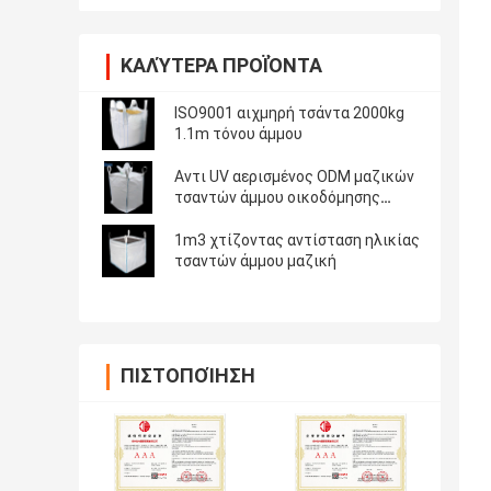
ΚΑΛΎΤΕΡΑ ΠΡΟΪΌΝΤΑ
ISO9001 αιχμηρή τσάντα 2000kg
1.1m τόνου άμμου
Αντι UV αερισμένος ODM μαζικών
τσαντών άμμου οικοδόμησης
επαναχρησιμοποιήσιμος
1m3 χτίζοντας αντίσταση ηλικίας
τσαντών άμμου μαζική
ΠΙΣΤΟΠΟΊΗΣΗ