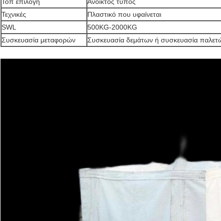
Τοπ επιλογή
Ανοικτός τύπος
Τεχνικές
Πλαστικό που υφαίνεται
SWL
500KG-2000KG
Συσκευασία μεταφορών
Συσκευασία δεμάτων ή συσκευασία παλετ