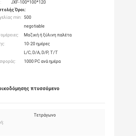
:
JXF-100*100*120
τολής Όροι:
ελίας min:
500
negotiable
ομέρειες:
Μαζική ή ξύλινη παλέτα
ης:
10-20 ημέρες
L/C, D/A, D/P, T/T
σφοράς:
1000 PC ανά ημέρα
 οικοδόμησης πτυσσόμενο
Τετράγωνο
ή: