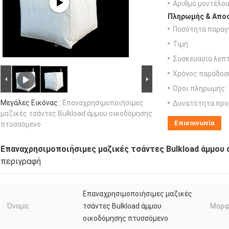
Αριθμό μοντέλου
Πληρωμής & Αποσ
Ποσότητα παραγγ
Τιμή:
Συσκευασία λεπτ
Χρόνος παράδοσ
Όροι πληρωμής:
Μεγάλες Εικόνας :
Επαναχρησιμοποιήσιμες
Δυνατότητα προ
μαζικές τσάντες Bulkload άμμου οικοδόμησης
Επικοινωνία
πτυσσόμενο
Επαναχρησιμοποιήσιμες μαζικές τσάντες Bulkload άμμου
περιγραφή
Επαναχρησιμοποιήσιμες μαζικές
Όνομα:
τσάντες Bulkload άμμου
Μορφ
οικοδόμησης πτυσσόμενο