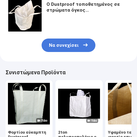
Ο Dustproof τοποθετημένος σε
στρώματα όγκος
πολυπροπυλενίου τοποθετεί τις
μαλακές υφαμένες PP τσάντες
1ton απόδειξης ISO9001
Να συνεχίσει
Συνιστώμενα Προϊόντα
Φορτίου εύκαμπτη
2ton
Υφαμένο τερά
Dustproof
πολυπροπυλένιο ο
φορτίο επιφύ