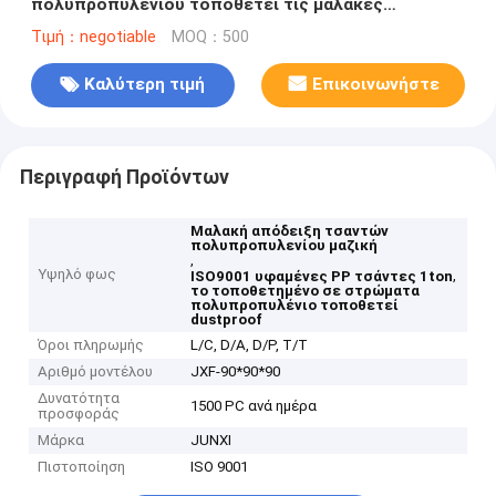
πολυπροπυλενίου τοποθετεί τις μαλακές
υφαμένες PP τσάντες 1ton απόδειξης ISO9001
Τιμή：negotiable
MOQ：500
Καλύτερη τιμή
Επικοινωνήστε
Περιγραφή Προϊόντων
Μαλακή απόδειξη τσαντών
πολυπροπυλενίου μαζική
,
Υψηλό φως
,
ISO9001 υφαμένες PP τσάντες 1ton
το τοποθετημένο σε στρώματα
πολυπροπυλένιο τοποθετεί
dustproof
Όροι πληρωμής
L/C, D/A, D/P, T/T
Αριθμό μοντέλου
JXF-90*90*90
Δυνατότητα
1500 PC ανά ημέρα
προσφοράς
Μάρκα
JUNXI
Πιστοποίηση
ISO 9001